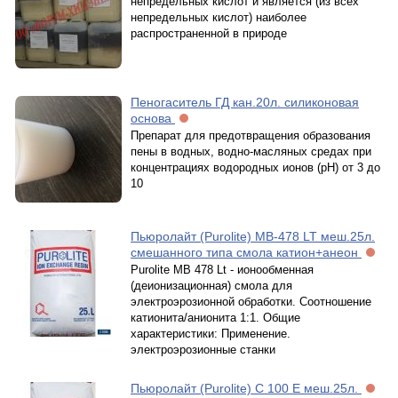
непредельных кислот и является (из всех
непредельных кислот) наиболее
распространенной в природе
Пеногаситель ГД кан.20л. силиконовая
основа
Препарат для предотвращения образования
пены в водных, водно-масляных средах при
концентрациях водородных ионов (рН) от 3 до
10
Пьюролайт (Purolite) МВ-478 LT меш.25л.
смешанного типа смола катион+анеон
Purolite MB 478 Lt - ионообменная
(деионизационная) смола для
электроэрозионной обработки. Соотношение
катионита/анионита 1:1. Общие
характеристики: Применение.
электроэрозионные станки
Пьюролайт (Purolite) C 100 Е меш.25л.