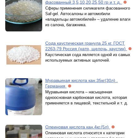
фасованный 3,5,10,20,25,50 гр и т. д.
Сферы применения силикагеля фасованного
Saf-gel. Автосалоны и автомобили
«владельцы автомобилей» – удаление влаги
из салона, багажника.
Сода каустическая гранула 25 кг. ГОСТ
2263-79 Россия (натр, щелочь, каустик)
Каустическая сода является одной из самых
используемых активных щелочей.
Муравьиная кислота кан.35кг(30л) .
Германия
Муравьиная кислота – насыщенная
одноосновная карбоновая кислота, которая
применяется в пищевой, текстильной и т. д.
Олеиновая кислота кан.4кг.(5л)
Олеиновая кислота относится к категории