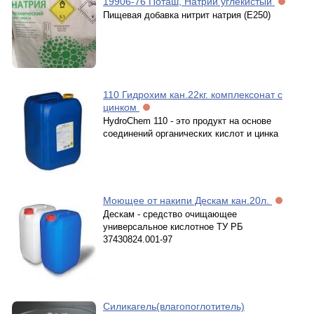
19906-76 Поташ, Натрий углекистый
Пищевая добавка нитрит натрия (Е250)
110 Гидрохим кан.22кг. комплексонат с
цинком
HydroChem 110 - это продукт на основе
соединений органических кислот и цинка
Моющее от накипи Дескам кан.20л.
Дескам - средство очищающее
универсальное кислотное ТУ РБ
37430824.001-97
Силикагель(влагопоглотитель)