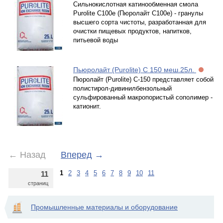
Сильнокислотная катинообменная смола
Purolite C100e (Пюролайт C100е) - гранулы
высшего сорта чистоты, разработанная для
очистки пищевых продуктов, напитков,
питьевой воды
Пьюролайт (Purolite) C 150 меш.25л.
Пюролайт (Purolite) С-150 представляет собой
полистирол-дивинилбензольный
сульфированный макропористый сополимер -
катионит.
←
Назад
Вперед
→
1
2
3
4
5
6
7
8
9
10
11
11
страниц
Промышленные материалы и оборудование