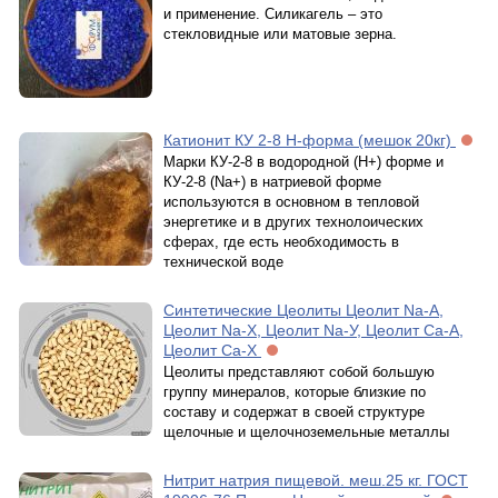
и применение. Силикагель – это
стекловидные или матовые зерна.
Катионит КУ 2-8 Н-форма (мешок 20кг)
Марки КУ-2-8 в водородной (Н+) форме и
КУ-2-8 (Na+) в натриевой форме
используются в основном в тепловой
энергетике и в других технолоических
сферах, где есть необходимость в
технической воде
Синтетические Цеолиты Цеолит Na-A,
Цеолит Na-X, Цеолит Na-У, Цеолит Са-А,
Цеолит Са-Х
Цеолиты представляют собой большую
группу минералов, которые близкие по
составу и содержат в своей структуре
щелочные и щелочноземельные металлы
Нитрит натрия пищевой. меш.25 кг. ГОСТ