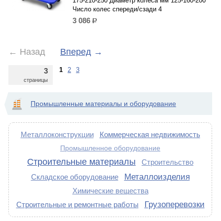
175-210-250 Диаметр колеса мм 125-160-200
Число колес спереди/сзади 4
3 086
р.
←
Назад
Вперед
→
1
2
3
3
страницы
Промышленные материалы и оборудование
Металлоконструкции
Коммерческая недвижимость
Промышленное оборудование
Строительные материалы
Строительство
Металлоизделия
Складское оборудование
Химические вещества
Грузоперевозки
Строительные и ремонтные работы