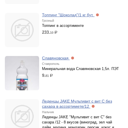
Топпинг "Шоколад"/1 кг бут.
Грозный
Топпинг в ассортименте
233.
10
р.
Славяновская
Ставрополь
Минеральная вода Славяновская 1,5л. ПЭТ
9.
81
р.
Леденцы JAKE Мультивит с вит С без
сахара в ассортимете/12
Нальчик
Леденцы JAKE "Мультивит с вит С" без
сахара /12 - 8 вкусов (виноград, зел чай
лайм, малина, мандарин, персик, кокос и