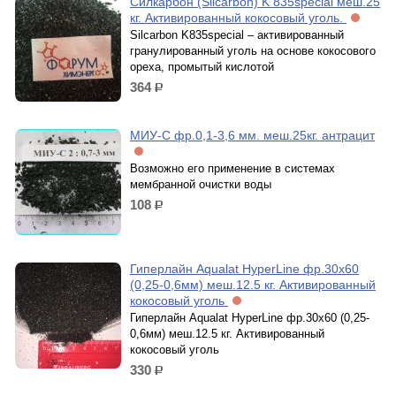
Силкарбон (Silcarbon) K 835special меш.25
кг. Активированный кокосовый уголь.
Silcarbon K835special – активированный
гранулированный уголь на основе кокосового
ореха, промытый кислотой
364
р.
МИУ-С фр.0,1-3,6 мм. меш.25кг. антрацит
Возможно его применение в системах
мембранной очистки воды
108
р.
Гиперлайн Aqualat HуperLinе фр.30x60
(0,25-0,6мм) меш.12.5 кг. Активированный
кокосовый уголь
Гиперлайн Aqualat HуperLinе фр.30x60 (0,25-
0,6мм) меш.12.5 кг. Активированный
кокосовый уголь
330
р.