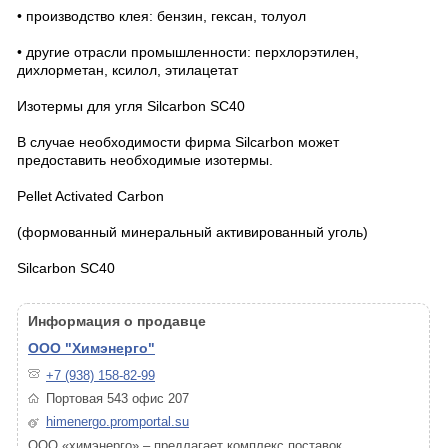
• производство клея: бензин, гексан, толуол
• другие отрасли промышленности: перхлорэтилен,
дихлорметан, ксилол, этилацетат
Изотермы для угля Silcarbon SC40
В случае необходимости фирма Silcarbon может
предоставить необходимые изотермы.
Pellet Activated Carbon
(формованный минеральный активированный уголь)
Silcarbon SC40
Информация о продавце
ООО "Химэнерго"
+7 (938) 158-82-99
Портовая 543 офис 207
himenergo.promportal.su
ООО «химэнерго» – предлагает комплекс поставок