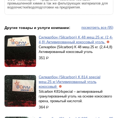
промышленной химии а так же фильтрующих материалов для
водоочистки/водоподготовки на предприятия.
Другие товары и услуги компании:
посмотреть все (95)
Силкарбон (Silcarbon) K 48 меш.25 кг. (2,4-
4,8) Активированный кокосовый уголь
Силкарбон (Silcarbon) K 48 меш.25 кг. (2,4-4,8)
Активированный кокосовый уголь
351
р.
Силкарбон (Silcarbon) K 814 special
меш.25 кг.)Активированный уголь
кокосовый
Silcarbon K814special – активированный
гранулированный уголь на основе кокосового
ореха, промытый кислотой.
364
р.