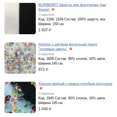
BURBERRY Шерсть яка фактурная (как
букле)
Ставрополь
Код: 2166, 2169 Состав: 100% шерсть яка.
Ширина: 150 см.
1 837
р.
Хлопок с шёлком молочный принт
"полевые цветы"
Ставрополь
Код: 2608 Состав: 90% хлопок, 10% шёлк.
Ширина 145 см.
872
р.
Хлопок чёрный с нежно-голубым рисунком
Ставрополь
Код: 1945 Состав: 90% хлопок, 10% шёлк
Ширина 145 см.
1 040
р.