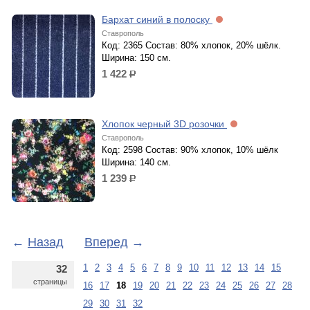
Бархат синий в полоску
Ставрополь
Код: 2365 Состав: 80% хлопок, 20% шёлк.
Ширина: 150 см.
1 422
р.
Хлопок черный 3D розочки
Ставрополь
Код: 2598 Состав: 90% хлопок, 10% шёлк
Ширина: 140 см.
1 239
р.
←
Назад
Вперед
→
1
2
3
4
5
6
7
8
9
10
11
12
13
14
15
32
страницы
16
17
18
19
20
21
22
23
24
25
26
27
28
29
30
31
32