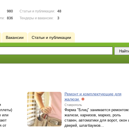
980
Статьи и публикации:
48
ги:
836
Тендеры и вакансии:
3
Вакансии
Статьи и публикации
Ремонт и комплектующие для
жалюзи
и
Ставрополь
оллеты)
Фирма "Блиц" занимается ремонтом
е или
жалюзи, карнизов, маркиз, роль
вают
ставен, автоматики для ворот, окон 
я от
дверей, шлагбаумов...