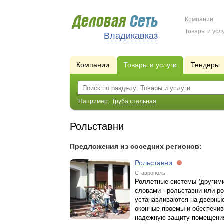
Компании:
Товары и услу
Владикавказ
Компании
Товары и услуги
Тендеры
Например:
Труба стальная
Рольставни
Предложения из соседних регионов:
Рольставни
Ставрополь
Роллетные системы (другим
словами - рольставни или р
устанавливаются на дверны
оконные проемы и обеспечи
надежную защиту помещени