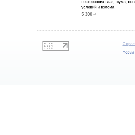
посторонних глаз, шума, по
условий и взлома
5 300
р.
О прое
Форум