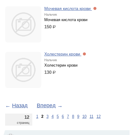
Мочевая кислота крови
Нальчик
Мочевая кислота крови
150
р.
Холестерин крови
Нальчик
Холестерин крови
130
р.
←
Назад
Вперед
→
1
2
3
4
5
6
7
8
9
10
11
12
12
страниц