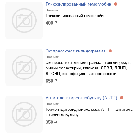
Гликозилированный гемоглобин
Нальчик
Гликозилированный гемоглобин
400
р.
Экспресс-тест липидограмма
Нальчик
Экспресс-тест липидограмма : триглицериды,
общий холестирин, глюкоза, ЛПВП, ЛПНП,
ЛПОНП, коэффициент атерогенности
650
р.
Антитела к тиреоглобулину (Ат-ТГ)
Нальчик
Гормон щитовидной железы: Ат-ТГ - антитела
к тиреоглобулину
350
р.