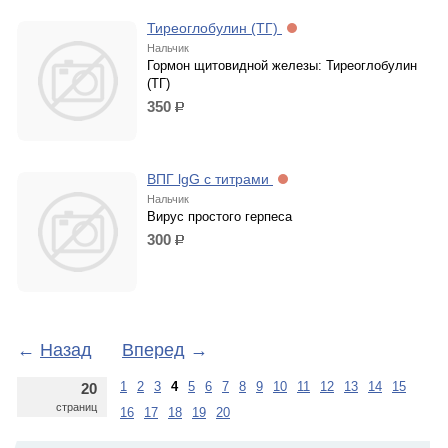
Тиреоглобулин (ТГ)
Нальчик
Гормон щитовидной железы: Тиреоглобулин
(ТГ)
350
р.
ВПГ lgG с титрами
Нальчик
Вирус простого герпеса
300
р.
←
Назад
Вперед
→
1
2
3
4
5
6
7
8
9
10
11
12
13
14
15
20
страниц
16
17
18
19
20