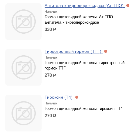
Антитела к тиреопероксидазе (Ат-ТПО)
Нальчик
Гормон щитовидной железы: Ат-ТПО -
антитела к тиреопероксидазе
330
р.
Тиреотропный гормон (ТТГ)
Нальчик
Гормон щитовидной железы: тиреотропный
гормон ТТГ
270
р.
Тироксин (Т4)
Нальчик
Гормон щитовидной железы:Тироксин - Т4
270
р.