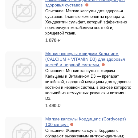
здоровья суставов
Описание: Мягкие капсулы для здоровья
суставов. Главные компоненты препарата:;
Хондроитин сульфат, который эффективно
нормализует метаболизм костной и;
хрящевой ткани.
1 870
р.
Мягкие капсулы с жидким Кальцием
(CALCIUM + VITAMIN D3) для здоровья
костей и нервной системы
Описание: Мягкие капсулы с жидким
Кальцием и Витамином D3 — препарат
китайской; народной медицины для здоровья
костной и нервной систем, в основе которого;
кальций из жемчужных ракушек и витамин
D3.
1 490
р.
Мягкие капсулы Кордицепс (Cordyceps)
100 капсул
Описание: Жидкие капсулы Кордицепс
обладают выраженным антиоксидантным;