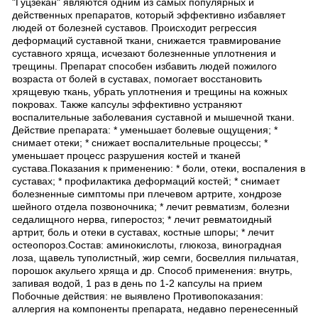
"Гуцзекан" являются одним из самых популярных и
действенных препаратов, который эффективно избавляет
людей от болезней суставов. Происходит регрессия
деформаций суставной ткани, снижается травмирование
суставного хряща, исчезают болезненные уплотнения и
трещины. Препарат способен избавить людей пожилого
возраста от болей в суставах, помогает восстановить
хрящевую ткань, убрать уплотнения и трещины на кожных
покровах. Также капсулы эффективно устраняют
воспалительные заболевания суставной и мышечной ткани.
Действие препарата: * уменьшает болевые ощущения; *
снимает отеки; * снижает воспалительные процессы; *
уменьшает процесс разрушения костей и тканей
сустава.Показания к применению: * боли, отеки, воспаления в
суставах; * профилактика деформаций костей; * снимает
болезненные симптомы при плечевом артрите, хондрозе
шейного отдела позвоночника; * лечит ревматизм, болезни
седалищного нерва, гиперостоз; * лечит ревматоидный
артрит, боль и отеки в суставах, костные шпоры; * лечит
остеопороз.Состав: аминокислоты, глюкоза, виноградная
лоза, щавель туполистный, жир семги, босвеллия пильчатая,
порошок акульего хряща и др. Способ применения: внутрь,
запивая водой, 1 раз в день по 1-2 капсулы на прием
Побочные действия: не выявлено Противопоказания:
аллергия на компоненты препарата, недавно перенесенный