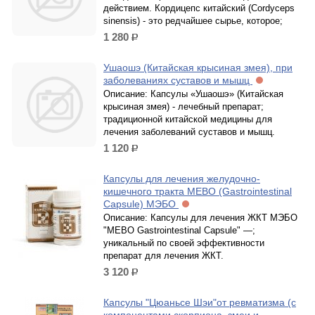
действием. Кордицепс китайский (Cordyceps
sinensis) - это редчайшее сырье, которое;
1 280
р.
Ушаошэ (Китайская крысиная змея), при
заболеваниях суставов и мышц
Описание: Капсулы «Ушаошэ» (Китайская
крысиная змея) - лечебный препарат;
традиционной китайской медицины для
лечения заболеваний суставов и мышц.
1 120
р.
Капсулы для лечения желудочно-
кишечного тракта MEBO (Gastrointestinal
Capsule) ​МЭБО
Описание: Капсулы для лечения ЖКТ МЭБО
"MEBO Gastrointestinal Capsule" —;
уникальный по своей эффективности
препарат для лечения ЖКТ.
3 120
р.
Капсулы "Цюаньсе Шэи"от ревматизма (с